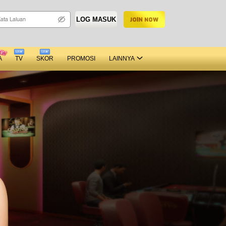
LOG MASUK
SERTAI
A
TV
SKOR
PROMOSI
LAINNYA