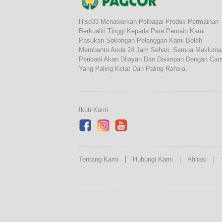
Hiso33 Menawarkan Pelbagai Produk Permainan
Berkualiti Tinggi Kepada Para Pemain Kami.
Pasukan Sokongan Pelanggan Kami Boleh
Membantu Anda 24 Jam Sehari. Semua Makluma
Peribadi Akan Dilayan Dan Disimpan Dengan Car
Yang Paling Ketat Dan Paling Rahsia.
Ikuti Kami
Tentang Kami
Hubungi Kami
Afiliasi