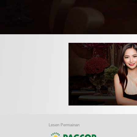
Lesen Permainan