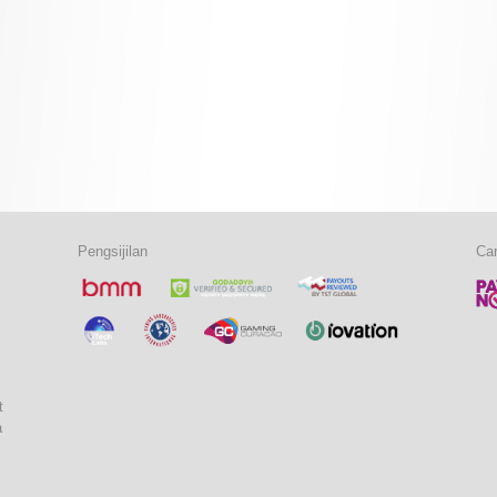
Pengsijilan
Ca
t
a