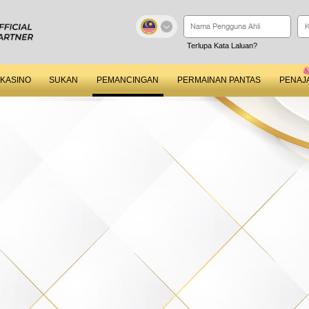
Terlupa Kata Laluan?
KASINO
SUKAN
PEMANCINGAN
PERMAINAN PANTAS
PENAJ