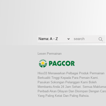
Lesen Permainan
Hiso33 Menawarkan Pelbagai Produk Permainan
Berkualiti Tinggi Kepada Para Pemain Kami.
Pasukan Sokongan Pelanggan Kami Boleh
Membantu Anda 24 Jam Sehari. Semua Makluma
Peribadi Akan Dilayan Dan Disimpan Dengan Car
Yang Paling Ketat Dan Paling Rahsia.