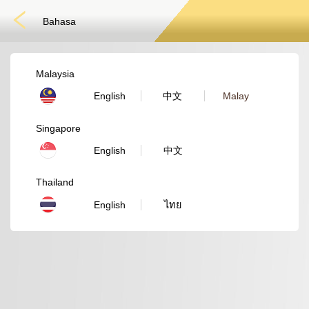
Bahasa
Malaysia
English
中文
Malay
Singapore
English
中文
Thailand
Fast Games
E-Sukan
3D Games
Lottery
Poker
Slots
Kasino
English
ไทย