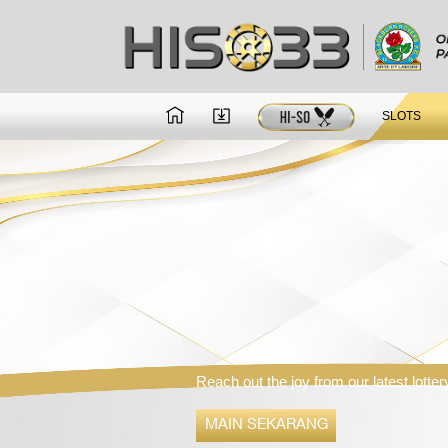
SLOTS
Reach out the joy from our latest lotter
MAIN SEKARANG