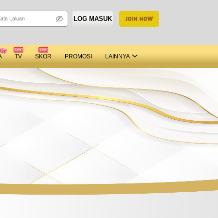
LOG MASUK
SERTAI
A
TV
SKOR
PROMOSI
LAINNYA