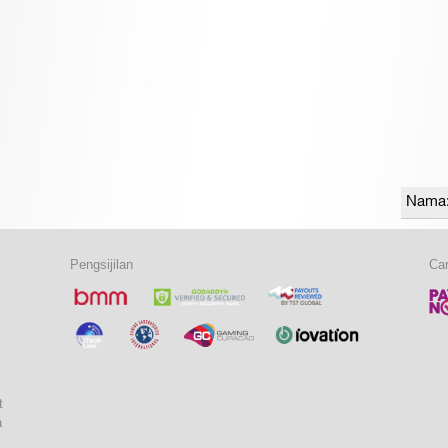
Pengsijilan
Ca
t
a