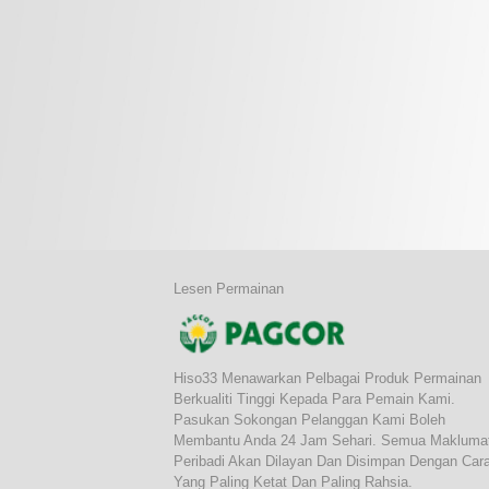
Lesen Permainan
Hiso33 Menawarkan Pelbagai Produk Permainan
Berkualiti Tinggi Kepada Para Pemain Kami.
Pasukan Sokongan Pelanggan Kami Boleh
Membantu Anda 24 Jam Sehari. Semua Makluma
Peribadi Akan Dilayan Dan Disimpan Dengan Car
Yang Paling Ketat Dan Paling Rahsia.