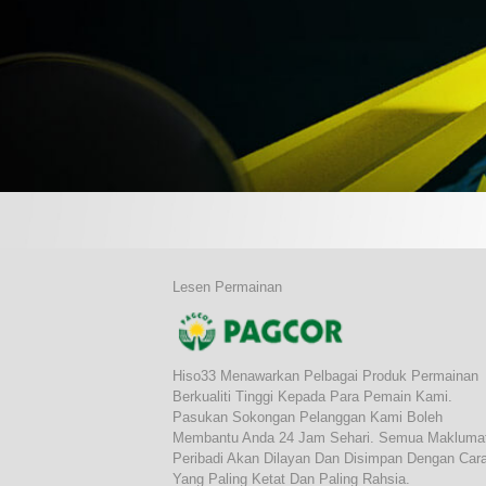
Lesen Permainan
Hiso33 Menawarkan Pelbagai Produk Permainan
Berkualiti Tinggi Kepada Para Pemain Kami.
Pasukan Sokongan Pelanggan Kami Boleh
Membantu Anda 24 Jam Sehari. Semua Makluma
Peribadi Akan Dilayan Dan Disimpan Dengan Car
Yang Paling Ketat Dan Paling Rahsia.