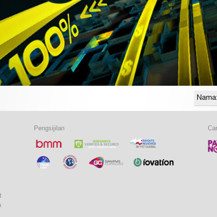
Pengsijilan
Ca
t
a