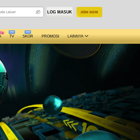
LOG MASUK
SERTAI
A
TV
SKOR
PROMOSI
LAINNYA