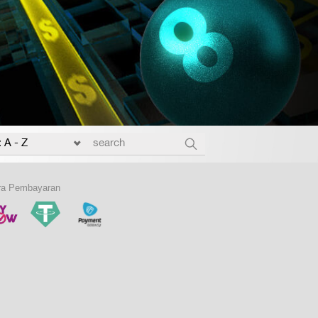
ra Pembayaran