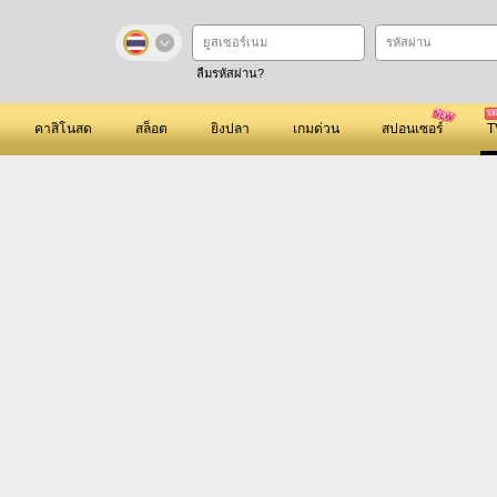
ลืมรหัสผ่าน?
คาสิโนสด
สล็อต
ยิงปลา
เกมด่วน
สปอนเซอร์
T