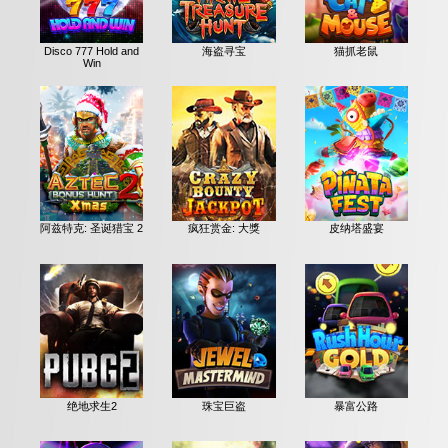
Disco 777 Hold and
海盗寻宝
猫抓老鼠
Win
阿兹特克: 圣诞猎宝 2
疯狂赏金: 大獎
皮纳塔盛宴
绝地求生2
珠宝巨盗
暴富公路