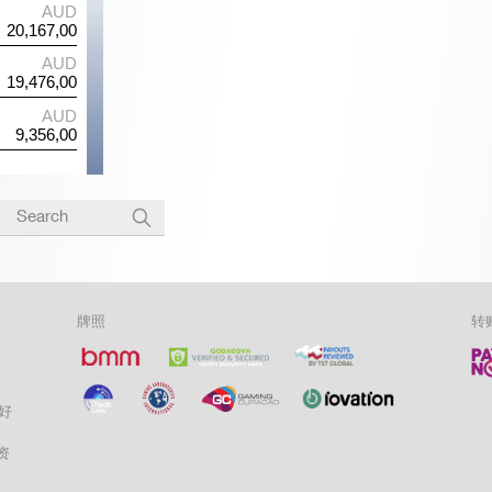
AUD
B*L*C*K*J
AUD
M*I*N*8*
,167,00
Fafafa
25,159,00
Funkey Monkey
AUD
B*A*O*B
AUD
P*I*Y*G*5
,476,00
Ho Yeah Monkey
22,462,00
Highway Kings
AUD
V*G*C*9
AUD
V*Q*Y*I*7
,356,00
First Love
11,967,00
Jungle Giants
牌照
转
好
资