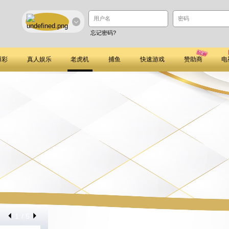
忘记密码?
博彩
真人娱乐
老虎机
捕鱼
快速游戏
赞助商
电
1
/ 5