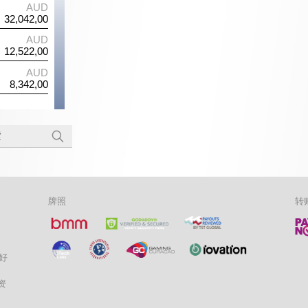
A
AUD
Z*C*G*5*5*5
AUD
B
onkey
22,325,00
Tree of Riches
20,167,00
Fa
AUD
K*N*W
AUD
B
ings
15,247,00
888 Dragons
19,476,00
H
AUD
J*K*O*8*
AUD
V
nts
5,217,00
Aztec Gems
9,356,00
Fi
牌照
转
好
资