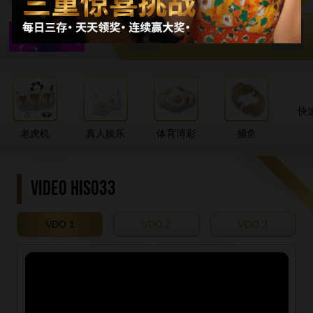
快
老虎机
真人娱乐
体育博彩
捕鱼
VIDEO HISO33
VDO 1
VDO 2
VDO 3