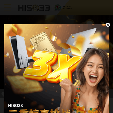
扑克
老虎机
真人娱乐
体育博彩
捕鱼
快速游戏
电子竞技
登录
立即加入