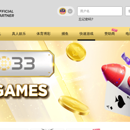
忘记密码?
机
真人娱乐
体育博彩
捕鱼
快速游戏
赞助商
电