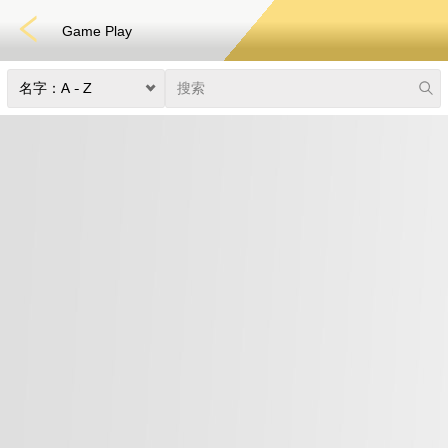
Game Play
快速游戏
电子竞技
3D游戏
彩票
扑克
老虎机
真人娱乐