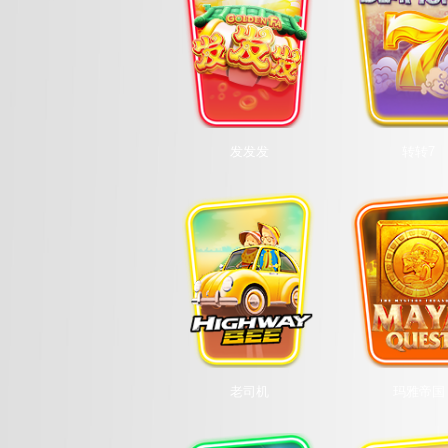
发发发
转转7
老司机
玛雅帝国