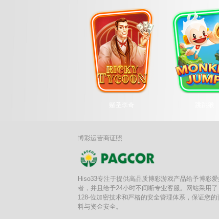
赌圣李奇
跳跳猴
博彩运营商证照
Hiso33专注于提供高品质博彩游戏产品给予博彩爱
者，并且给予24小时不间断专业客服。网站采用了
128-位加密技术和严格的安全管理体系，保证您的
料与资金安全。