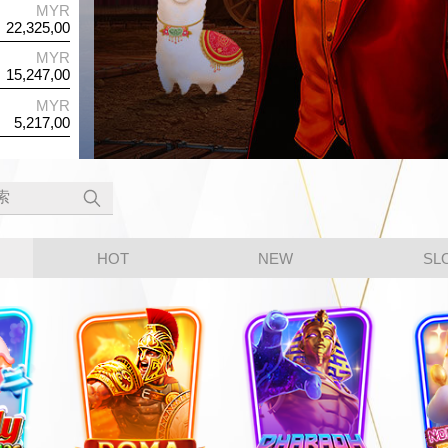
MYR
B*L*C*K*J
MYR
M*I*N*8*
20,167,00
Fafafa
25,159,00
Funkey Monkey
MYR
B*A*O*B
MYR
P*I*Y*G*5
19,476,00
Ho Yeah Monkey
22,462,00
Highway Kings
MYR
V*G*C*9
MYR
V*Q*Y*I*7
9,356,00
First Love
11,967,00
Jungle Giants
HOT
NEW
SL