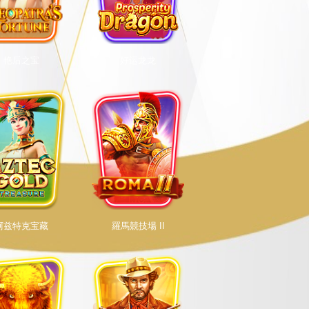
艳后之宝
好运龙龙
阿兹特克宝藏
羅馬競技場 II