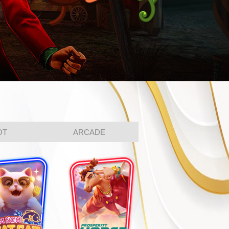
MYR
p*b*6*6*6
MYR
R*N*E*
18,211,00
God of Gambler
32,042,00
Funkey
MYR
H*H*6
MYR
I*M*Y*
15,728,00
FaFaFa
12,522,00
Highwa
MYR
P*K*M
MYR
W*L*A
10,129,00
Monkey
8,342,00
Jungle 
OT
ARCADE