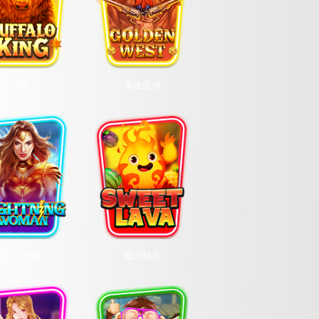
牛B
黃金西域
电光女神
熔岩精灵