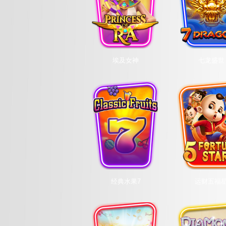
埃及女神
七龙盛世
经典水果7
运财五福