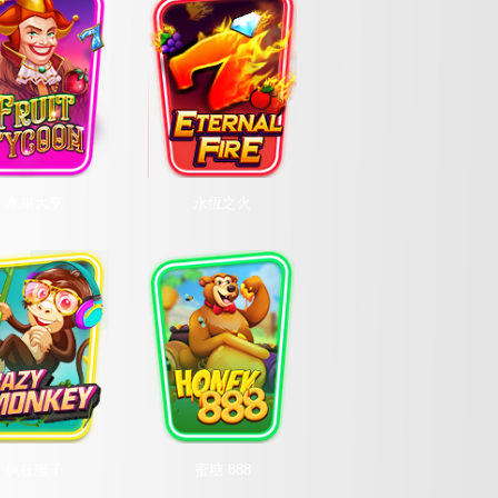
水果大亨
永恆之火
疯狂猴子
蜜糖 888