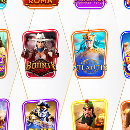
对
羅馬競技場
法老宝境
赏金猎人
大西洋宝藏