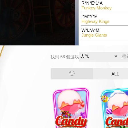
YR
R*N*E*1*A
MYR
Z*C*G*5*5*5
00
Funkey Monkey
22,325,00
Tree of Riches
YR
I*M*Y*9
MYR
K*N*W
00
Highway Kings
15,247,00
888 Dragons
YR
W*L*A*M
MYR
J*K*O*8*
,00
Jungle Giants
5,217,00
Aztec Gems
找到 66 個游戏
ALL