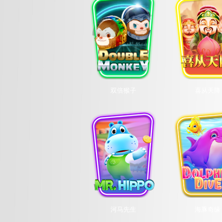
双倍猴子
喜从天降
河马先生
海豚奇缘