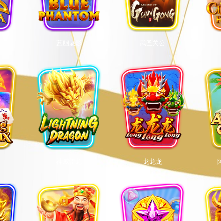
蓝幽魅影
武圣关公
神威雷龙
龙龙龙