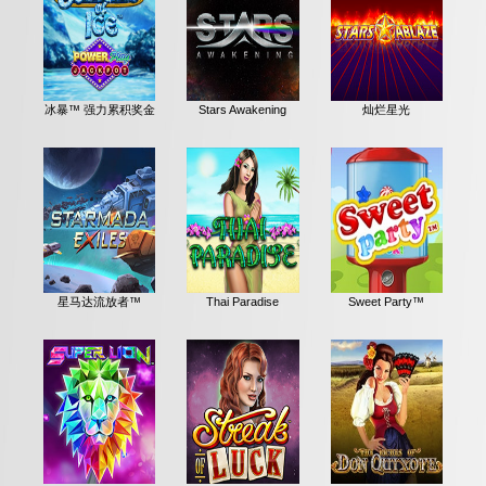
冰暴™ 强力累积奖金
Stars Awakening
灿烂星光
星马达流放者™
Thai Paradise
Sweet Party™