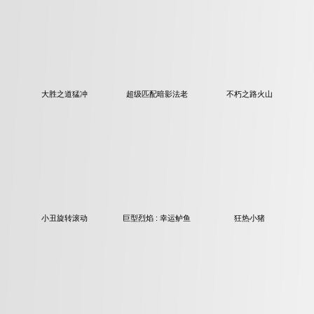
大胜之道猛冲
超级匹配暗影法老
不朽之路火山
小丑旋转滚动
巨型烈焰 : 幸运鲈鱼
狂热小猪