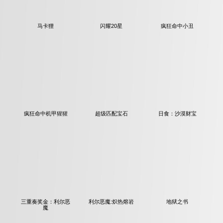
马卡狸
闪耀20星
疯狂命中小丑
疯狂命中机甲猩猩
超级匹配宝石
日食：沙漠财宝
三重奏奖金：利尔恶
利尔恶魔:炽热熔岩
地狱之书
魔