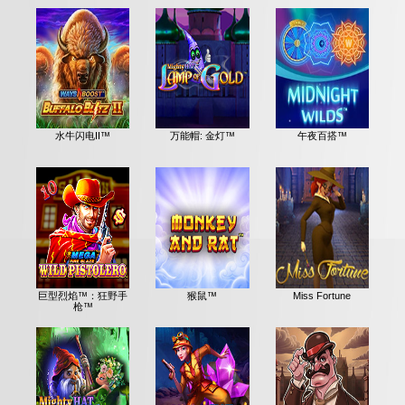
水牛闪电II™
万能帽: 金灯™
午夜百搭™
巨型烈焰™：狂野手
猴鼠™
Miss Fortune
枪™