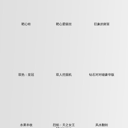
靶心铃
靶心爱丽丝
巨象的财富
双热：皇冠
双人挖掘机
钻石对对碰豪华版