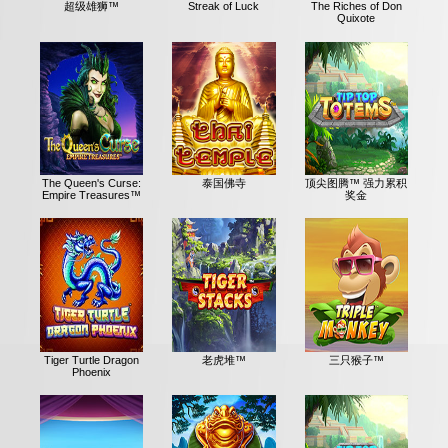
超级雄狮™
Streak of Luck
The Riches of Don
Quixote
The Queen's Curse:
泰国佛寺
顶尖图腾™ 强力累积
Empire Treasures™
奖金
Tiger Turtle Dragon
老虎堆™
三只猴子™
Phoenix