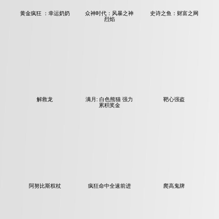
黄金疯狂 ：幸运奶奶
众神时代：风暴之神
史诗之鱼：财富之网
烈焰
解救龙
满月: 白色熊猫 强力
靶心强盗
累积奖金
阿努比斯权杖
疯狂命中全速前进
爬高鬼牌