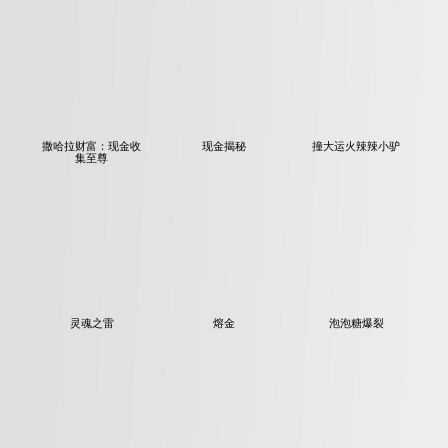
撒哈拉财富：现金收
现金揭秘
撞大运火辣辣小驴
集至尊
灵魂之雷
熔金
泡泡糖爆裂