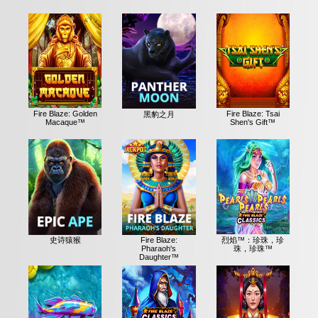
Fire Blaze: Golden
Fire Blaze: Tsai
黑豹之月
Macaque™
Shen's Gift™
烈焰™：珍珠，珍
史诗猿猴
Fire Blaze:
珠，珍珠™
Pharaoh's
Daughter™