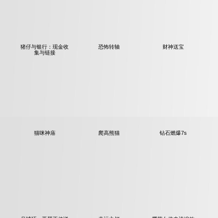
猪仔与银行：现金收
恐怖转轴
财神送宝
集与链接
猫咪神庙
爬高熊猫
钻石燃爆7s