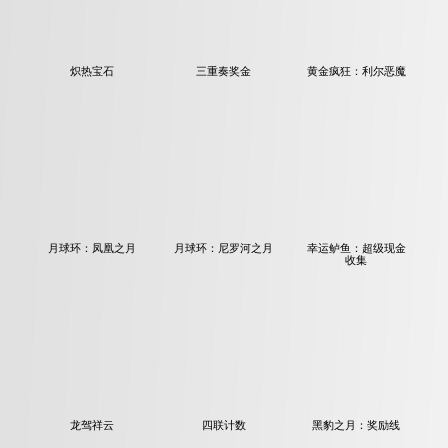
炽热宝石
三重奏奖金
黄金疯狂：利尔恶魔
月球环：凤凰之月
月球环：尼罗河之月
幸运鲈鱼：超级现金
收集
龙驾祥云
四联计数
黑豹之月：奖励线