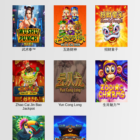
武术拳™
五路财神
招财童子
Zhao Cai Jin Bao
Yun Cong Long
生肖魅力™
Jackpot