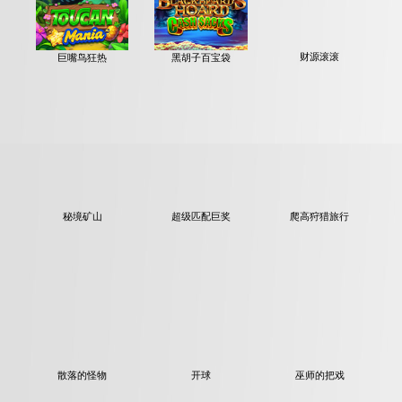
巨嘴鸟狂热
黑胡子百宝袋
财源滚滚
秘境矿山
超级匹配巨奖
爬高狩猎旅行
散落的怪物
开球
巫师的把戏