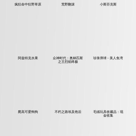
疯狂命中狂野草原
荒野翻滚
小斯芬克斯
阿兹特克水果
众神时代：奥林匹斯
珍珠弹球 - 美人鱼湾
之王烈焰终极
爬高可爱狗狗
不朽之路埃及艳后
毛绒玩具收藏品：现
金收集