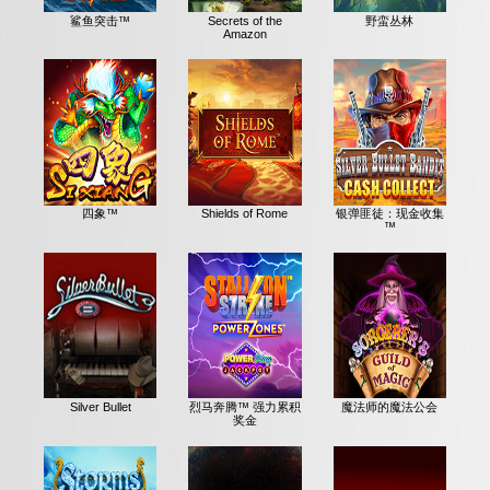
鲨鱼突击™
Secrets of the
野蛮丛林
Amazon
四象™
Shields of Rome
银弹匪徒：现金收集
™
Silver Bullet
烈马奔腾™ 强力累积
魔法师的魔法公会
奖金