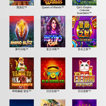
西游记™
Queen of Wands™
Qin's Empire:
Celestial
Guardians™
犀牛闪电™
复古冲锋™
音乐之财™
即時爆破 雷击™
日日生财™
日日进财™