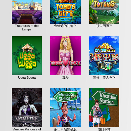
Treasures of the
金蟾蜍的礼物™
顶尖图腾™
Lamps
Ugga Bugga
真爱
三寻：美人鱼™
Vampire Princess of
假日車站加强版
假日車站