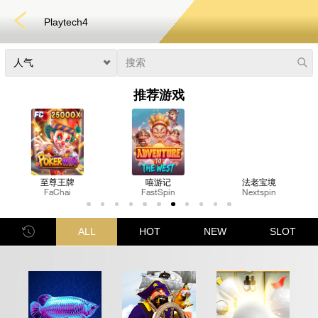
Playtech4
推荐游戏
嘻游记
法老宝境
皇家猫咪
FastSpin
Nextspin
FastSpin
快速游戏
电子竞技
3D游戏
彩票
扑克
老虎机
真人娱乐
ALL
HOT
NEW
SLOT