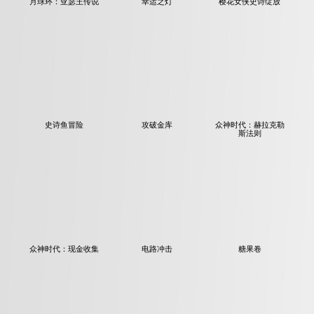
月球环：亚瑟王传说
幸运之灯
樱花女侠史诗绽放
史诗鱼冒险
攻破金库
众神时代：赫拉克勒
斯法则
众神时代：现金收集
电路冲击
糖果卷