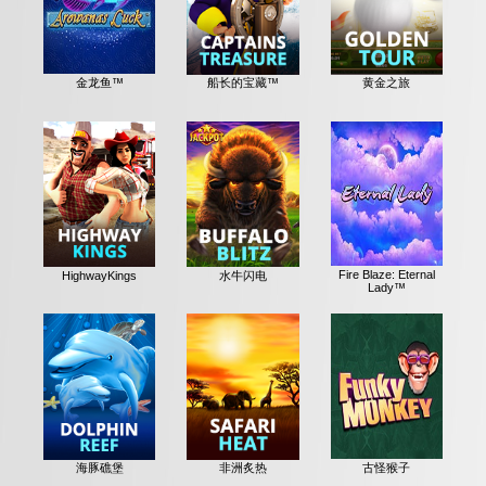
金龙鱼™
船长的宝藏™
黄金之旅
Fire Blaze: Eternal
HighwayKings
水牛闪电
Lady™
古怪猴子
海豚礁堡
非洲炙热