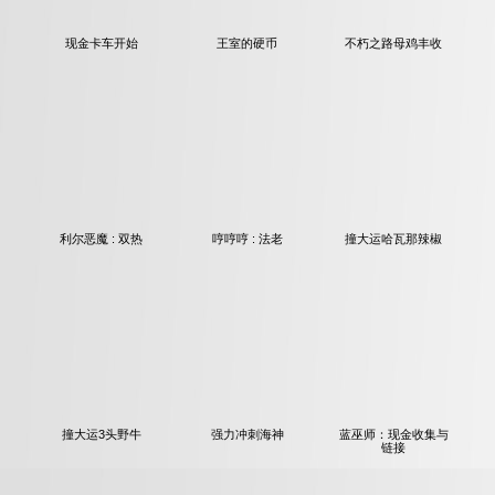
现金卡车开始
王室的硬币
不朽之路母鸡丰收
利尔恶魔 : 双热
哼哼哼 : 法老
撞大运哈瓦那辣椒
撞大运3头野牛
强力冲刺海神
蓝巫师：现金收集与
链接