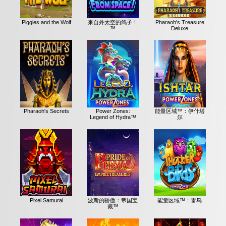
Piggies and the Wolf
来自外太空的鸽子！
Pharaoh's Treasure
™
Deluxe
Pharaoh's Secrets
Power Zones:
能量区域™：伊什塔
Legend of Hydra™
尔
Pixel Samurai
波斯的骄傲：帝国宝
能量区域™：雷鸟
藏™