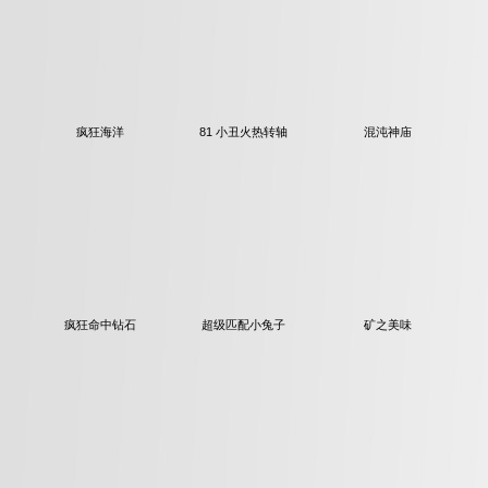
疯狂海洋
81 小丑火热转轴
混沌神庙
疯狂命中钻石
超级匹配小兔子
矿之美味