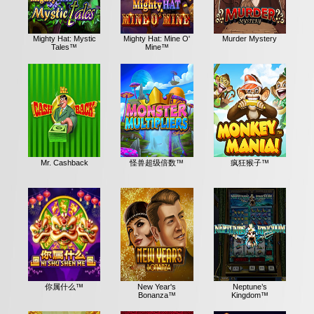
Mighty Hat: Mystic
Mighty Hat: Mine O'
Murder Mystery
Tales™
Mine™
Mr. Cashback
怪兽超级倍数™
疯狂猴子™
你属什么™
New Year's
Neptune’s
Bonanza™
Kingdom™