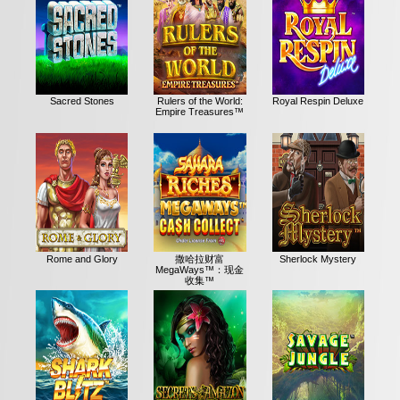
Sacred Stones
Rulers of the World:
Royal Respin Deluxe
Empire Treasures™
Rome and Glory
撒哈拉财富
Sherlock Mystery
MegaWays™：现金
收集™