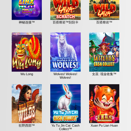
神秘连接™
百搭熔岩™刮刮卡
百搭熔岩™
Wu Long
Wolves! Wolves!
女巫: 现金收集™
Wolves!
狂野西部™
Yu Tu Jin Cai: Cash
Xuan Pu Lian Huan
Collect™