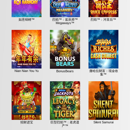
如意锦鲤™
烈焰™：蓝巫师™
烈焰™：河皇后™
Megaways™
Nian Nian You Yu
撒哈拉财富：现金收
BonusBears
集™
招财进宝
巨型烈焰™：老虎遗
Silent Samurai
产™