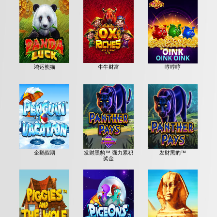
鸿运熊猫
牛牛财富
哼哼哼
企鹅假期
发财黑豹™ 强力累积
发财黑豹™
奖金