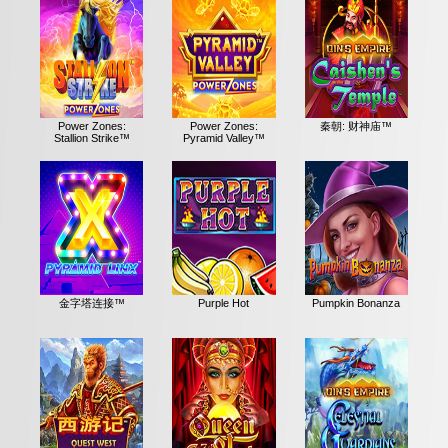
Power Zones:
Power Zones:
秦朝: 财神庙™
Stallion Strike™
Pyramid Valley™
金字塔连接™
Purple Hot
Pumpkin Bonanza