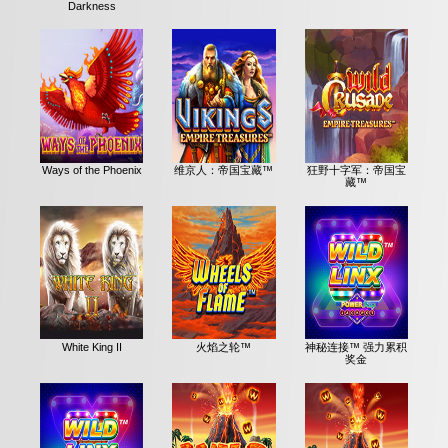
Darkness
Ways of the Phoenix
维京人：帝国宝藏™
狂野十字军：帝国宝
藏™
White King II
火焰之轮™
神秘连接™ 强力累积
奖金