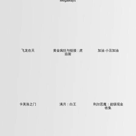
水果丰收
烈焰：天之女王
风水翻转
Megaways
飞龙在天
黄金疯狂与链接 : 虎
加油 小丑加油
琼斯
卡美洛之门
满月：白王
利尔恶魔：超级现金
收集