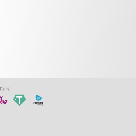
MYR
R*N*E*1*A
MYR
Z*C*G*5*5*5
42,00
Funkey Monkey
22,325,00
Tree of Riches
MYR
I*M*Y*9
MYR
K*N*W
22,00
Highway Kings
15,247,00
888 Dragons
MYR
W*L*A*M
MYR
J*K*O*8*
42,00
Jungle Giants
5,217,00
Aztec Gems
账方式