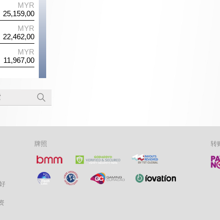
M*I*N*8*
MYR
p*b*6*6*6
Funkey Monkey
18,211,00
God of Gambler
32,0
P*I*Y*G*5
MYR
H*H*6
Highway Kings
15,728,00
FaFaFa
12,5
V*Q*Y*I*7
MYR
P*K*M
Jungle Giants
10,129,00
Monkey
8,3
牌照
转
好
资