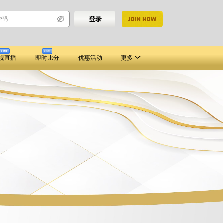
登录
注册
视直播
即时比分
优惠活动
更多