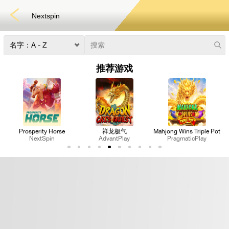
Nextspin
推荐游戏
Prosperity Horse
祥龙极气
Mahjong Wins Triple Pot
NextSpin
AdvantPlay
PragmaticPlay
快速游戏
电子竞技
3D游戏
彩票
扑克