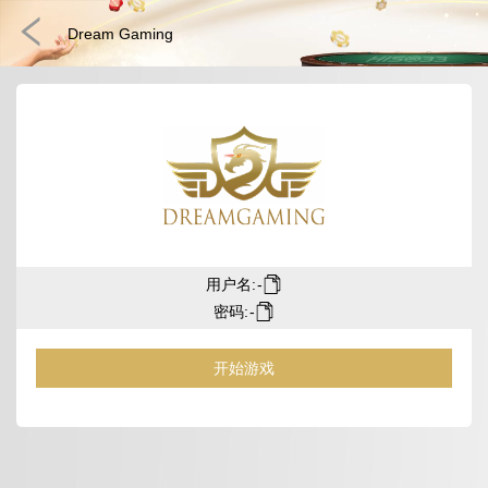
Dream Gaming
用户名
:
-
密码
:
-
快速游戏
电子竞技
3D游戏
彩票
扑克
真人娱乐
体育博彩
开始游戏