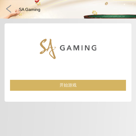
SA Gaming
开始游戏
快速游戏
电子竞技
3D游戏
彩票
扑克
真人娱乐
体育博彩