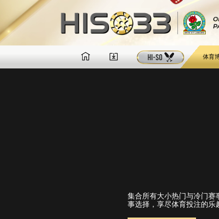
体育
集合所有大小热门与冷门赛
事选择，享尽体育投注的乐