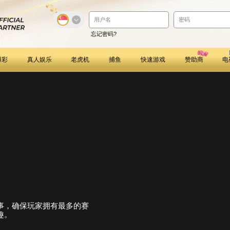
忘记密码?
博彩
真人娱乐
老虎机
捕鱼
快速游戏
赞助商
电
事，确保玩家拥有最多的赛
趣。