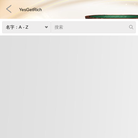
YesGetRich
捕鱼
快速游戏
电子竞技
3D游戏
彩票
扑克