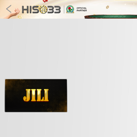
快速游戏
电子竞技
3D游戏
彩票
扑克
真人娱乐
体育博彩