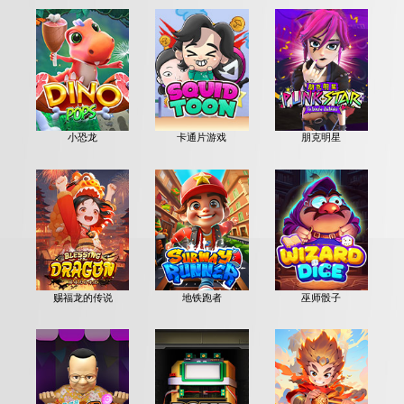
小恐龙
卡通片游戏
朋克明星
赐福龙的传说
地铁跑者
巫师骰子