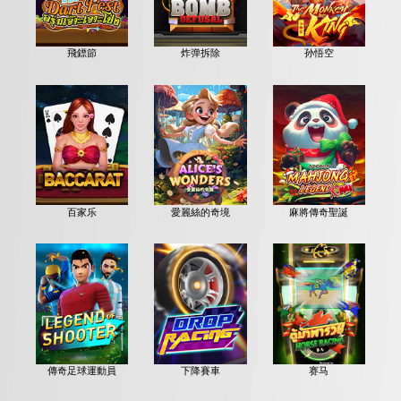
飛鏢節
炸弹拆除
孙悟空
百家乐
愛麗絲的奇境
麻將傳奇聖誕
傳奇足球運動員
下降賽車
赛马