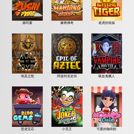
壽司素
麻將傳奇
老虎的祝福
埃及之怒
阿兹特克史待
吸血鬼獵人
恐龙宝石
小丑王
可愛的咖啡館