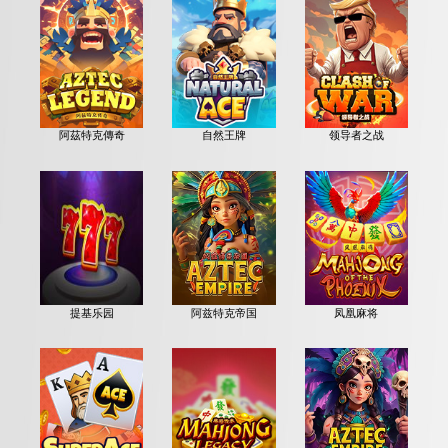
阿茲特克傳奇
自然王牌
领导者之战
提基乐园
阿兹特克帝国
凤凰麻将