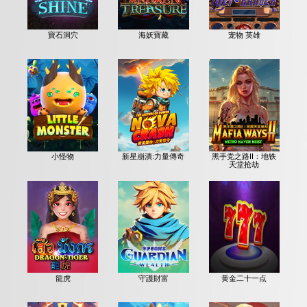
寶石洞穴
海妖寶藏
宠物 英雄
小怪物
新星崩潰:力量傳奇
黑手党之路II：地铁
天堂抢劫
龍虎
守護財富
黄金二十一点