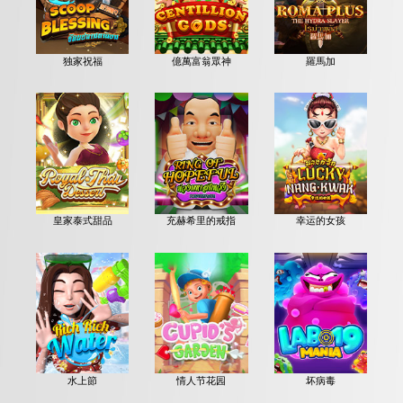
独家祝福
億萬富翁眾神
羅馬加
皇家泰式甜品
充赫希里的戒指
幸运的女孩
水上節
情人节花园
坏病毒