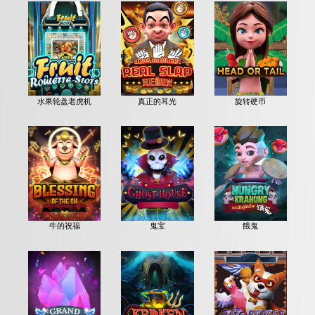
水果轮盘老虎机
真正的耳光
旋转硬币
牛的祝福
鬼宝
餓鬼