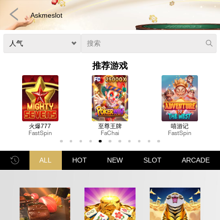
Askmeslot
推荐游戏
至尊王牌
嘻游记
法老宝境
FaChai
FastSpin
Nextspin
游戏
电子竞技
3D游戏
彩票
扑克
真人娱乐
体育博彩
老虎
ALL
HOT
NEW
SLOT
ARCADE