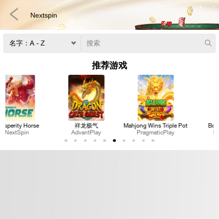
Nextspin
推荐游戏
erity Horse
祥龙极气
Mahjong Wins Triple Pot
Bounty
extSpin
AdvantPlay
PragmaticPlay
NextS
老虎机
捕鱼
快速游戏
电子竞技
3D游戏
彩票
扑克