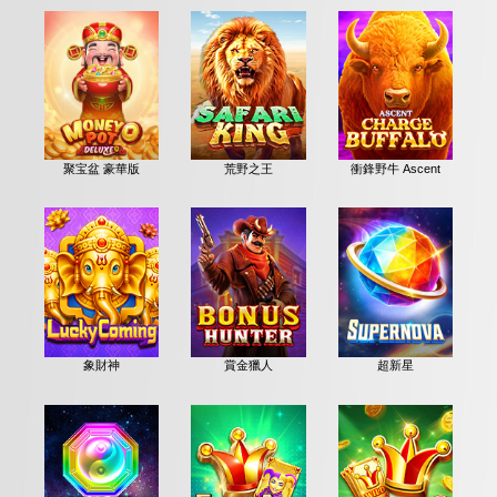
聚宝盆 豪華版
荒野之王
衝鋒野牛 Ascent
象財神
賞金獵人
超新星