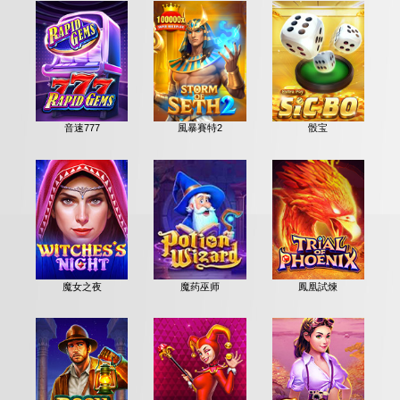
音速777
風暴賽特2
骰宝
魔女之夜
魔药巫师
鳳凰試煉