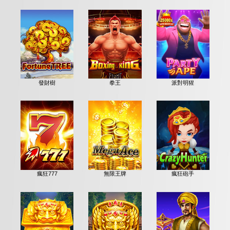
發財樹
拳王
派對明猩
瘋狂777
無限王牌
瘋狂砲手