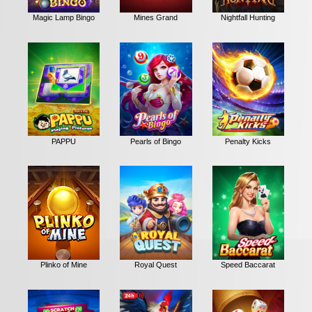
Magic Lamp Bingo
Mines Grand
Nightfall Hunting
PAPPU
Pearls of Bingo
Penalty Kicks
Plinko of Mine
Royal Quest
Speed Baccarat