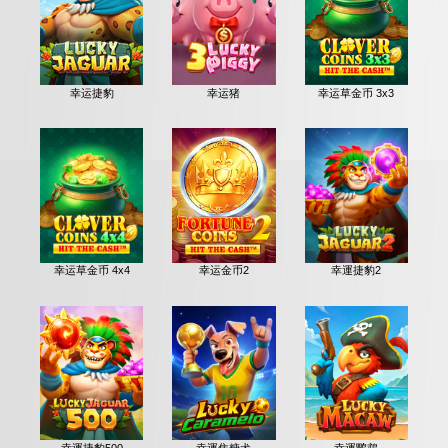
幸运捷豹
幸运猪
幸运草金币 3x3
幸运草金币 4x4
幸运金币2
幸運捷豹2
幸運捷豹500
幸運焦糖犬
幸運鸚鵡