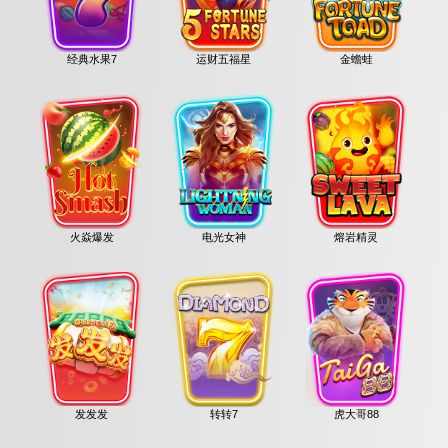
经典水果7
运财五福星
金蟾蛙
火焱爆发
电光女神
熔岩精灵
发发发
转转7
虎大哥88