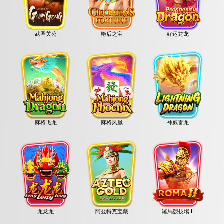
武圣关公
艳后之宝
好运龙龙
麻将飞龙
麻将凤凰
神威雷龙
龙龙龙
阿兹特克宝藏
羅馬競技場 II