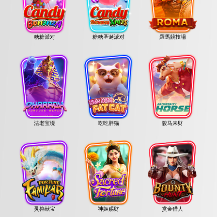
糖糖派对
糖糖圣诞派对
羅馬競技場
法老宝境
吃吃胖猫
骏马来财
灵兽献宝
神姬赐财
赏金猎人