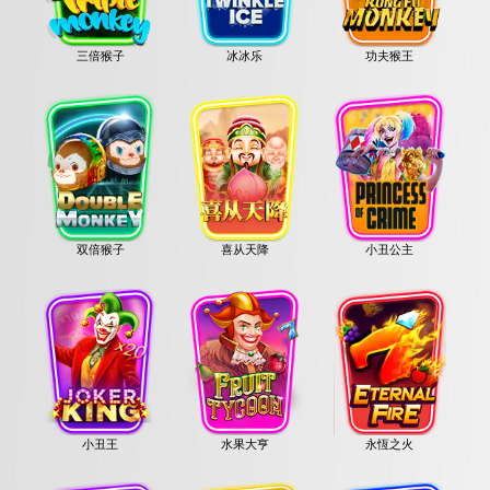
三倍猴子
冰冰乐
功夫猴王
双倍猴子
喜从天降
小丑公主
小丑王
水果大亨
永恆之火